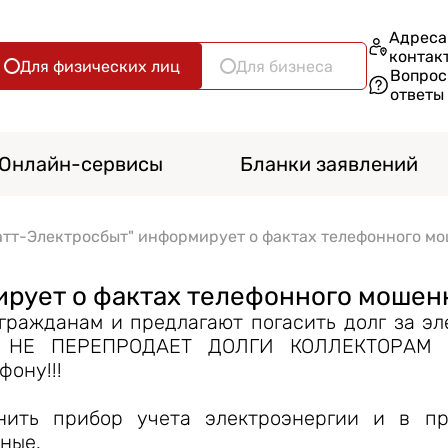
Адреса
контак
Для физических лиц
Для бизнеса
Вопрос
ответы
Онлайн-сервисы
Бланки заявлений
атт-Электросбыт" информирует о фактах телефонного м
рует о фактах телефонного мошен
гражданам и предлагают погасить долг за эл
сбыт НЕ ПЕРЕПРОДАЕТ ДОЛГИ КОЛЛЕКТОРА
ону!!!
нить прибор учета электроэнергии и в пр
ные.