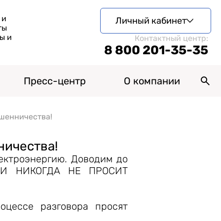
 и
Личный кабинет
ты
ы и
Контактный центр:
8 800 201-35-35
Пресс-центр
О компании
ошенничества!
ничества!
ектроэнергию. Доводим до
М И НИКОГДА НЕ ПРОСИТ
оцессе разговора просят