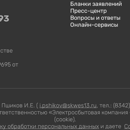
Бланки заявлений
Пресс-центр
 93
Вопросы и ответы
Онлайн-сервисы
естве
695 от
 Пшиков И.Е. (
i.pshikov@skwes13.ru
, тел.: (834
ответственностью «Электросбытовая компания
(cookie).
ку обработки персональных данных
и даете
С